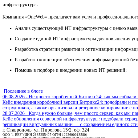
инфраструктура.
Компания «OneWeb» предлагает вам услуги профессионального
Анализ существующей ИТ инфраструктуры с целью выявл
Создание единой ИТ инфраструктуры для повышения упр
Разработка стратегии развития и оптимизации информац
Разработка концепции обеспечения информационной без
Помощь в подборе и внедрении новых ИТ решений;
Последнее в блоге
06.08.2026 - Не просто коробочный Битрикс24: как мы собрали
Кейс внедрения коробочной версии Битрикс24: подобрали и пом
сотрудников, а также организовали резервное копирование с 
28.07.2026 - Когда нужно больше, чем просто сервер: как мы 
Кейс обновления серверной инфраструктуры: подобрали сервер
репликации виртуальных машин — с сохранением единого сти
г. Ставрополь, ул. Пирогова 15/2, оф. 324
ООО "1-ВЕБ" (ИНН 2635255407 ОГРН 1222600013580)